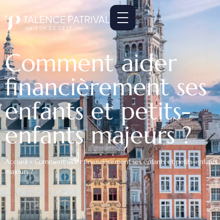
Comment aider
financièrement ses
enfants et petits-
enfants majeurs ?
Accueil
»
Comment aider financièrement ses enfants et petits-enfants
majeurs ?