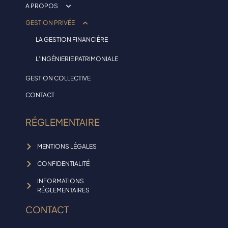
A PROPOS
GESTION PRIVÉE
LA SOCIÉTÉ
LA GESTION FINANCIÈRE
NOTRE ÉQUIPE
L’INGÉNIERIE PATRIMONIALE
INVESTISSEUR RESPONSABLE
GESTION COLLECTIVE
CONTACT
RÉGLEMENTAIRE
MENTIONS LÉGALES
CONFIDENTIALITÉ
INFORMATIONS
RÉGLEMENTAIRES
CONTACT