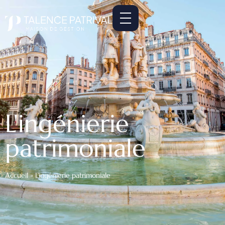
L'ingénierie
patrimoniale
Accueil
»
L’ingénierie patrimoniale